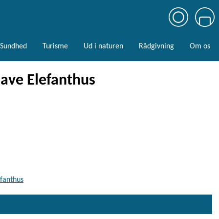
Sundhed
Turisme
Ud i naturen
Rådgivning
Om os
Have Elefanthus
efanthus