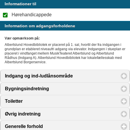
Informationer til
Hørehandicappede
Information om adgangsforholdene
Vær opmærksom på:
Albertslund Hovedbibliotek er placeret på 1. sal, hvortil der fra indgangen i
grundplan er etableret niveaufri adgang via elevator. Indgangen i stueplan er
placeret i vindfanget mellem MusikTeateret Albertslund og Albertslund
Rådhus (Indgang A). Albertslund Hovedbibliotek har lokalefællesskab med
Albertslund Borgerservice.
Indgang og ind-/udlånsområde
click to expand contents
Bygningsindretning
click to expand contents
Toiletter
click to expand contents
Øvrig indretning
click to expand contents
Generelle forhold
click to expand contents