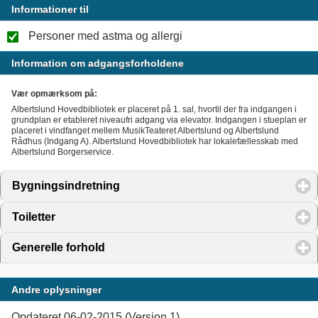
Informationer til
Personer med astma og allergi
Information om adgangsforholdene
Vær opmærksom på:
Albertslund Hovedbibliotek er placeret på 1. sal, hvortil der fra indgangen i
grundplan er etableret niveaufri adgang via elevator. Indgangen i stueplan er
placeret i vindfanget mellem MusikTeateret Albertslund og Albertslund
Rådhus (Indgang A). Albertslund Hovedbibliotek har lokalefællesskab med
Albertslund Borgerservice.
Bygningsindretning
click to expand contents
Toiletter
click to expand contents
Generelle forhold
click to expand contents
Andre oplysninger
Opdateret 06-02-2015 (Version 1)