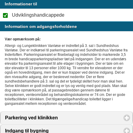
Informationer til
Udviklingshandicappede
Information om adgangsforholdene
Vær opmærksom på:
Allergi- og Lungeklinikken Vanløse er indrettet på 3. sal i Sundhedshus
Vanløse. Der er indkørsel til parkeringsarealet ved Sundhedshus Vanløse fra
Indertoften. Parkeringsarealet er flisebelagt og indeholder to markerede 3,5
m brede handicapparkeringspladser tæt på indgangen. Der er en udendørs
elevator fra parkeringsarealet til alle etager i bygningen. Der er tale om en
stor elevator til 13 personer eller 1000 kg. Til venstre for elevatoren er der
også en hovedindgang, men der er kun trapper ved denne indgang. Det er
den niveaufrie adgang, der er beskrevet nedenfor. Der er flere
sundhedsbehandlere på 3. sal og det er tydeligt skiltet hvor man skal hen.
Selve klinikken er godt indrettet og er lys og venlig med god plads. Man skal
dog være opmærksom på, at passagebredden gennem dørene til
receptionen, venteområdet og behandlingslokalerne er 74 cm. Der er gode
toiletfaciliteter i klinikken. Det tilgængelige/handicap toilettet ligger i
gangarealet mellem receptionen og venteområdet.
Parkering ved klinikken
click to expand contents
Indgang til bygning
click to expand contents