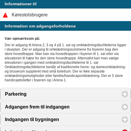
Informationer til
Kørestolsbrugere
Information om adgangsforholdene
Vær opmærksom på:
Der er adgang til Arena 2, 3 og 4 på 1. sal og omklædningsfaciliteterne ligger
i stueplan. Der er adgang til omklædningsrummene fra foyeren bag den
store hovedtrappe. Man kan via hovedtrappen i foyeren til 1. sal eller via
elevatoren til højre for den store hovedtrappe. Alternativt kan man vælge
elevatoren i gangen med omklædningsfaciliteterne til 1. sal.
Omklædningsfaciliteterne består af traditionelle herre- og dameomklædning-
og bruserum suppleret med små toiletrum. Der er ikke separate
omklædningsmuligheder eller familie/handicapomklædning. Der er 5 store
handicaptoiletter i foyeren og i Arena 1.
Parkering
click to expand contents
Adgangen frem til indgangen
click to expand contents
Indgangen til bygningen
click to expand contents