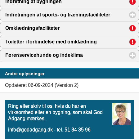
Indretning af bygningen
click to expand contents
Indretningen af sports- og træningsfaciliteter
click to exp
Omklædningsfaciliteter
click to expand contents
Toiletter i forbindelse med omklædning
click to expand c
Fører/servicehunde og indeklima
click to expand content
Andre oplysninger
Opdateret 06-09-2024 (Version 2)
Ring eller skriv til os, hvis du har en
virksomhed eller en bygning, som skal God
Adgang mærkes.
info@godadgang.dk - tel. 51 34 35 96