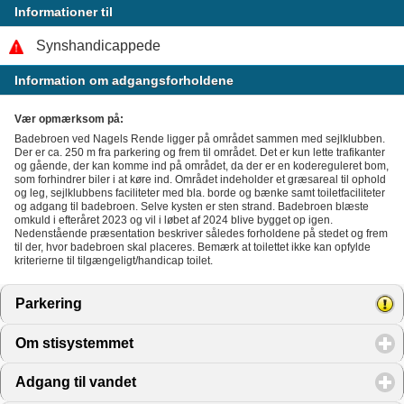
Informationer til
Synshandicappede
Information om adgangsforholdene
Vær opmærksom på:
Badebroen ved Nagels Rende ligger på området sammen med sejlklubben.
Der er ca. 250 m fra parkering og frem til området. Det er kun lette trafikanter
og gående, der kan komme ind på området, da der er en kodereguleret bom,
som forhindrer biler i at køre ind. Området indeholder et græsareal til ophold
og leg, sejlklubbens faciliteter med bla. borde og bænke samt toiletfaciliteter
og adgang til badebroen. Selve kysten er sten strand. Badebroen blæste
omkuld i efteråret 2023 og vil i løbet af 2024 blive bygget op igen.
Nedenstående præsentation beskriver således forholdene på stedet og frem
til der, hvor badebroen skal placeres. Bemærk at toilettet ikke kan opfylde
kriterierne til tilgængeligt/handicap toilet.
Parkering
click to expand contents
Om stisystemmet
click to expand contents
Adgang til vandet
click to expand contents