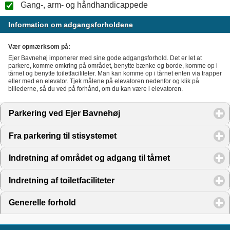
Gang-, arm- og håndhandicappede
Information om adgangsforholdene
Vær opmærksom på:
Ejer Bavnehøj imponerer med sine gode adgangsforhold. Det er let at
parkere, komme omkring på området, benytte bænke og borde, komme op i
tårnet og benytte toiletfaciliteter. Man kan komme op i tårnet enten via trapper
eller med en elevator. Tjek målene på elevatoren nedenfor og klik på
billederne, så du ved på forhånd, om du kan være i elevatoren.
Parkering ved Ejer Bavnehøj
click to expand contents
Fra parkering til stisystemet
click to expand contents
Indretning af området og adgang til tårnet
click to expand
Indretning af toiletfaciliteter
click to expand contents
Generelle forhold
click to expand contents