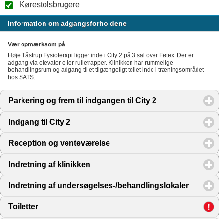
Kørestolsbrugere
Information om adgangsforholdene
Vær opmærksom på:
Høje Tåstrup Fysioterapi ligger inde i City 2 på 3 sal over Føtex. Der er
adgang via elevator eller rulletrapper. Klinikken har rummelige
behandlingsrum og adgang til et tilgængeligt toilet inde i træningsområdet
hos SATS.
Parkering og frem til indgangen til City 2
click to expand 
Indgang til City 2
click to expand contents
Reception og venteværelse
click to expand contents
Indretning af klinikken
click to expand contents
Indretning af undersøgelses-/behandlingslokaler
click to
Toiletter
click to expand contents