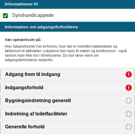
Informationer til
Synshandicappede
Information om adgangsforholdene
Vær opmærksom på:
Hou Søsportcenter har et Annex, hvor der er indrettet mødelokaler og
fællesrum til aktiviteter. Lokalerne kan lejes til møder og konferencer - også
selvom man ikke bor i feriehusene. Du kan læse mere om
adgangsforholdene nedenfor.
Adgang frem til indgang
click to expand contents
Indgangsforhold
click to expand contents
Bygningsindretning generelt
click to expand contents
Indretning af toiletfaciliteter
click to expand contents
Generelle forhold
click to expand contents