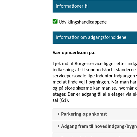
Informationer til
Udviklingshandicappede
Information om adgangsforholdene
Vær opmærksom på:
Tjek ind til Borgerservice ligger efter in
indlæsning af sit sundhedskort i standern
servicepersonale lige indenfor indgangen
med at finde vej i bygningen. Når man har
og på store skærme kan man se, hvornår de
etager. Der er adgang til alle etager via e
sal (G1).
Parkering og ankomst
Adgang frem til hovedindgang/bygn