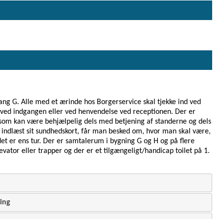
dgang G. Alle med et ærinde hos Borgerservice skal tjekke ind ved
e ved indgangen eller ved henvendelse ved receptionen. Der er
 som kan være behjælpelig dels med betjening af standerne og dels
 indlæst sit sundhedskort, får man besked om, hvor man skal være,
t er ens tur. Der er samtalerum i bygning G og H og på flere
levator eller trapper og der er et tilgængeligt/handicap toilet på 1.
ing