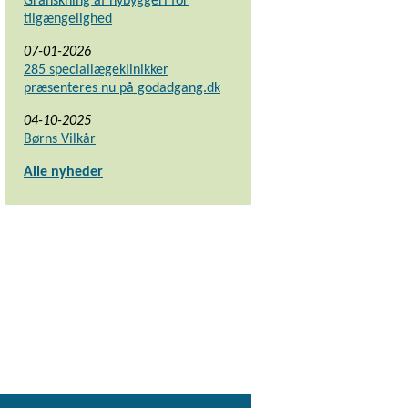
Granskning af nybyggeri for
tilgængelighed
07-01-2026
285 speciallægeklinikker
præsenteres nu på godadgang.dk
04-10-2025
Børns Vilkår
Alle nyheder