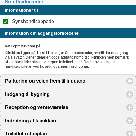
Sundhedscenter
Informationer til
Synshandicappede
Information om adgangsforholdene
Vær opmærksom på:
Klinikken ligger på 1. sal i Helsingør Sundhedscenter, hvortil der er adgang
via elevator. Der er generelt gode adgangsforhold til klinikken men bemærk
at klinikken ikke råder over egne toiletfaciliteter. Der henvises her til
handicaptoilettet ved hovedindgangen i grundplan.
Parkering og vejen frem til indgang
click to expand conte
Indgang til bygning
click to expand contents
Reception og venteværelse
click to expand contents
Indretning af klinikken
click to expand contents
Toilettet i stueplan
click to expand contents