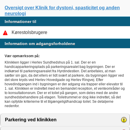
Oversigt over Klinik for dystoni, spasticitet og anden
neurologi
Informationer til
Kørestolsbrugere
Information om adgangsforholdene
Vær opmærksom på:
Klinikken ligger i Herlev Sundhedshus på 1. sal. Der er en
handicapparkeringsplads på parkeringsarealet bag bygningen. Der er
indkørsel til parkeringsarealet fra Hyrdindestien. Det anbefales, at man
sætter sin gps, da det ellers er lidt svært at parkere, da bygningen ligger ved
det store kryds ved Herlev Hovedgade og Herlev Ringvej. Efter
hovedindgangen ind i bygningen er der adgang via trapper eller elevator til
1. sal. Klinikken er indrettet med en bemandet reception, et venteområder og
to konsultationsrum. Der er et toilet på gangen, som deles med de andre
sundhedsbehandlere på etagen. Toiletrummet er dog ikke indrettet, så det
kan opfylde kriterierne til et tilgængeligt/handicap toilet. Se detaljerne
nedenfor.
Parkering ved klinikken
click to expand contents