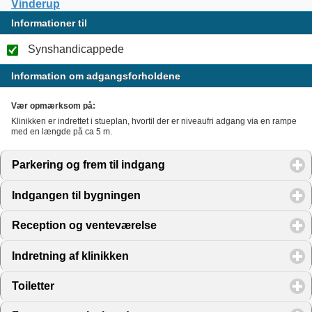
Vinderup
Informationer til
Synshandicappede
Information om adgangsforholdene
Vær opmærksom på:
Klinikken er indrettet i stueplan, hvortil der er niveaufri adgang via en rampe
med en længde på ca 5 m.
Parkering og frem til indgang
click to expand contents
Indgangen til bygningen
click to expand contents
Reception og venteværelse
click to expand contents
Indretning af klinikken
click to expand contents
Toiletter
click to expand contents