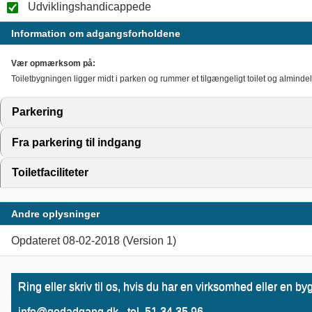
Udviklingshandicappede
Information om adgangsforholdene
Vær opmærksom på:
Toiletbygningen ligger midt i parken og rummer et tilgængeligt toilet og almindel
Parkering
click to expand contents
Fra parkering til indgang
click to expand contents
Toiletfaciliteter
click to expand contents
Andre oplysninger
Opdateret 08-02-2018 (Version 1)
Ring eller skriv til os, hvis du har en virksomhed eller en
info@godadgang.dk - tel. 51 34 35 96