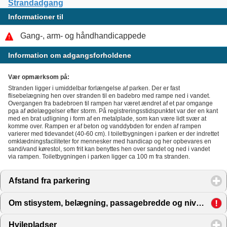
Strandadgang
Informationer til
Gang-, arm- og håndhandicappede
Information om adgangsforholdene
Vær opmærksom på:
Stranden ligger i umiddelbar forlængelse af parken. Der er fast
flisebelægning hen over stranden til en badebro med rampe ned i vandet.
Overgangen fra badebroen til rampen har været ændret af et par omgange
pga af ødelæggelser efter storm. På registreringsstidspunktet var der en kant
med en brat udligning i form af en metalplade, som kan være lidt svær at
komme over. Rampen er af beton og vanddybden for enden af rampen
varierer med tidevandet (40-60 cm). I toiletbygningen i parken er der indrettet
omklædningsfaciliteter for mennesker med handicap og her opbevares en
sand/vand kørestol, som frit kan benyttes hen over sandet og ned i vandet
via rampen. Toiletbygningen i parken ligger ca 100 m fra stranden.
Afstand fra parkering
click to expand contents
Om stisystem, belægning, passagebredde og niveauforskelle
Hvilepladser
click to expand contents