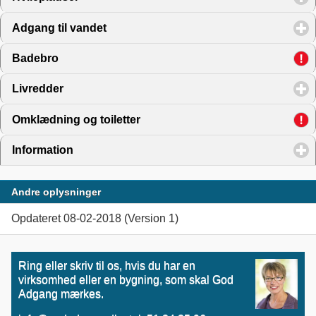
Adgang til vandet
click to expand contents
Badebro
click to expand contents
Livredder
click to expand contents
Omklædning og toiletter
click to expand contents
Information
click to expand contents
Andre oplysninger
Opdateret 08-02-2018 (Version 1)
Ring eller skriv til os, hvis du har en
virksomhed eller en bygning, som skal God
Adgang mærkes.