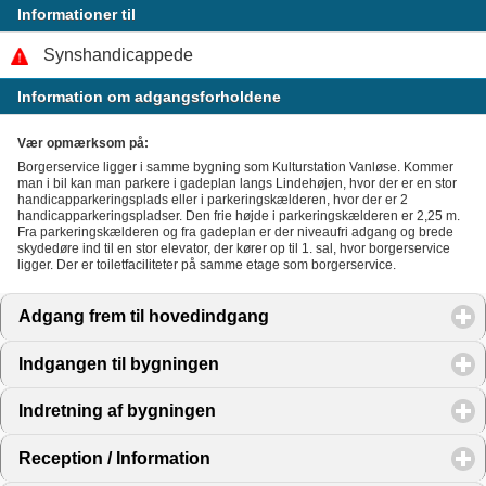
Informationer til
Synshandicappede
Information om adgangsforholdene
Vær opmærksom på:
Borgerservice ligger i samme bygning som Kulturstation Vanløse. Kommer
man i bil kan man parkere i gadeplan langs Lindehøjen, hvor der er en stor
handicapparkeringsplads eller i parkeringskælderen, hvor der er 2
handicapparkeringspladser. Den frie højde i parkeringskælderen er 2,25 m.
Fra parkeringskælderen og fra gadeplan er der niveaufri adgang og brede
skydedøre ind til en stor elevator, der kører op til 1. sal, hvor borgerservice
ligger. Der er toiletfaciliteter på samme etage som borgerservice.
Adgang frem til hovedindgang
click to expand contents
Indgangen til bygningen
click to expand contents
Indretning af bygningen
click to expand contents
Reception / Information
click to expand contents