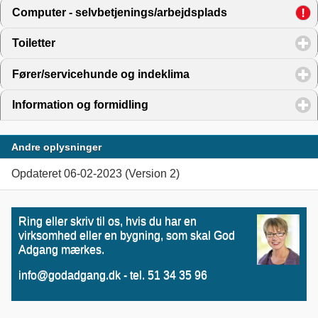
Computer - selvbetjenings/arbejdsplads
click to expand 
Toiletter
click to expand contents
Fører/servicehunde og indeklima
click to expand content
Information og formidling
click to expand contents
Andre oplysninger
Opdateret 06-02-2023 (Version 2)
Ring eller skriv til os, hvis du har en
virksomhed eller en bygning, som skal God
Adgang mærkes.
info@godadgang.dk - tel. 51 34 35 96