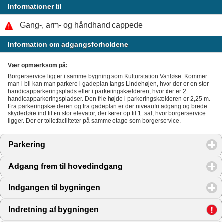
Informationer til
Gang-, arm- og håndhandicappede
Information om adgangsforholdene
Vær opmærksom på:
Borgerservice ligger i samme bygning som Kulturstation Vanløse. Kommer
man i bil kan man parkere i gadeplan langs Lindehøjen, hvor der er en stor
handicapparkeringsplads eller i parkeringskælderen, hvor der er 2
handicapparkeringspladser. Den frie højde i parkeringskælderen er 2,25 m.
Fra parkeringskælderen og fra gadeplan er der niveaufri adgang og brede
skydedøre ind til en stor elevator, der kører op til 1. sal, hvor borgerservice
ligger. Der er toiletfaciliteter på samme etage som borgerservice.
Parkering
click to expand contents
Adgang frem til hovedindgang
click to expand contents
Indgangen til bygningen
click to expand contents
Indretning af bygningen
click to expand contents