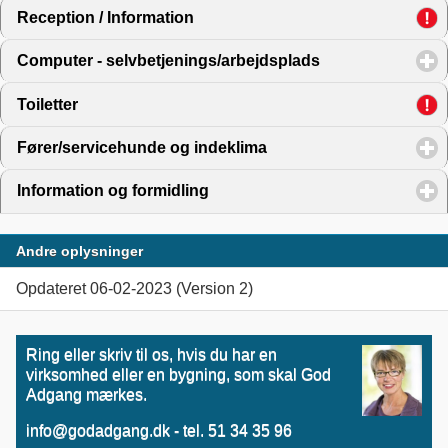
Reception / Information
click to expand contents
Computer - selvbetjenings/arbejdsplads
click to expand 
Toiletter
click to expand contents
Fører/servicehunde og indeklima
click to expand content
Information og formidling
click to expand contents
Andre oplysninger
Opdateret 06-02-2023 (Version 2)
Ring eller skriv til os, hvis du har en
virksomhed eller en bygning, som skal God
Adgang mærkes.
info@godadgang.dk - tel. 51 34 35 96