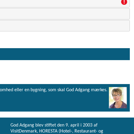
virksomhed eller en bygning, som skal God Adgang mærkes.
God Adgang blev stiftet den 9. april i 2003 af
VisitDenmark, HORESTA (Hotel-, Restaurant- og