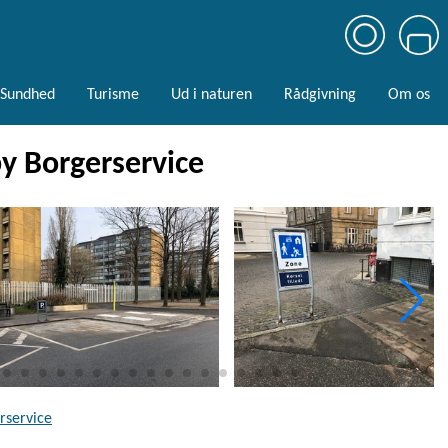
Sundhed
Turisme
Ud i naturen
Rådgivning
Om os
y Borgerservice
rservice