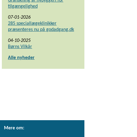
Granskning af nybyggeri for
tilgængelighed
07-01-2026
285 speciallægeklinikker
præsenteres nu på godadgang.dk
04-10-2025
Børns Vilkår
Alle nyheder
Mere om: