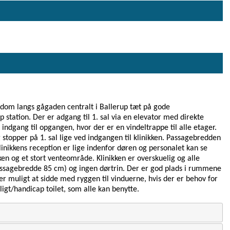
ndom langs gågaden centralt i Ballerup tæt på gode
p station. Der er adgang til 1. sal via en elevator med direkte
indgang til opgangen, hvor der er en vindeltrappe til alle etager.
topper på 1. sal lige ved indgangen til klinikken. Passagebredden
linikkens reception er lige indenfor døren og personalet kan se
ken og et stort venteområde. Klinikken er overskuelig og alle
ssagebredde 85 cm) og ingen dørtrin. Der er god plads i rummene
 er muligt at sidde med ryggen til vinduerne, hvis der er behov for
ligt/handicap toilet, som alle kan benytte.