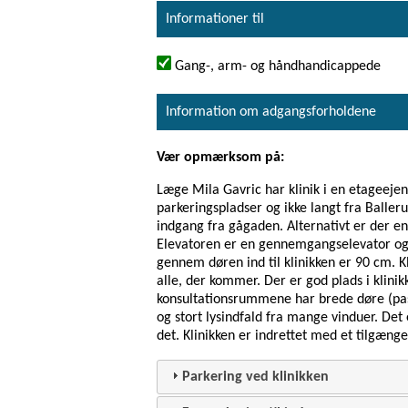
Informationer til
Gang-, arm- og håndhandicappede
Information om adgangsforholdene
Vær opmærksom på:
Læge Mila Gavric har klinik i en etageeje
parkeringspladser og ikke langt fra Balleru
indgang fra gågaden. Alternativt er der en 
Elevatoren er en gennemgangselevator og s
gennem døren ind til klinikken er 90 cm. K
alle, der kommer. Der er god plads i klinik
konsultationsrummene har brede døre (pa
og stort lysindfald fra mange vinduer. Det
det. Klinikken er indrettet med et tilgænge
Parkering ved klinikken