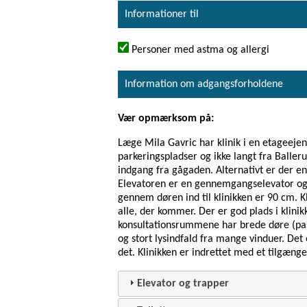
Informationer til
Personer med astma og allergi
Information om adgangsforholdene
Vær opmærksom på:
Læge Mila Gavric har klinik i en etageeje
parkeringspladser og ikke langt fra Balleru
indgang fra gågaden. Alternativt er der en 
Elevatoren er en gennemgangselevator og s
gennem døren ind til klinikken er 90 cm. K
alle, der kommer. Der er god plads i klinik
konsultationsrummene har brede døre (pa
og stort lysindfald fra mange vinduer. Det
det. Klinikken er indrettet med et tilgænge
Elevator og trapper