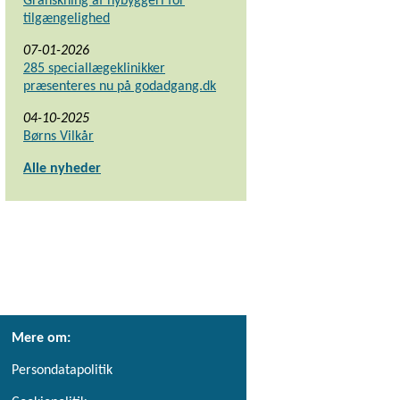
Granskning af nybyggeri for
tilgængelighed
07-01-2026
285 speciallægeklinikker
præsenteres nu på godadgang.dk
04-10-2025
Børns Vilkår
Alle nyheder
Mere om:
Persondatapolitik