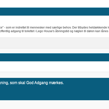
lace" - som er indrettet til mennesker med særlige behov. Der tilbydes heldækkende 
offentlig adgang til toilettet i Lego House's åbningstid og nøglen til døren kan lånes
 bygning, som skal God Adgang mærkes.