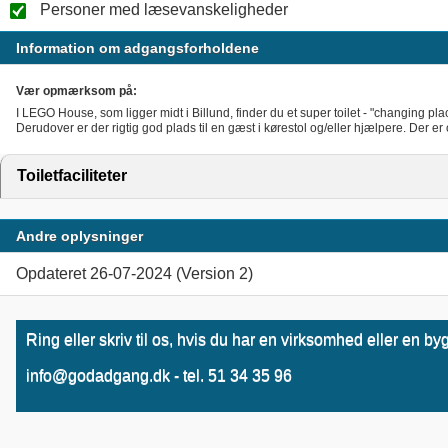
Personer med læsevanskeligheder
Information om adgangsforholdene
Vær opmærksom på:
I LEGO House, som ligger midt i Billund, finder du et super toilet - "changing p
Derudover er der rigtig god plads til en gæst i kørestol og/eller hjælpere. Der er 
Toiletfaciliteter
click to expand contents
Andre oplysninger
Opdateret 26-07-2024 (Version 2)
Ring eller skriv til os, hvis du har en virksomhed eller en
info@godadgang.dk - tel. 51 34 35 96