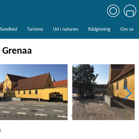
Sundhed
Turisme
Ud i naturen
Rådgivning
Om os
- Grenaa
a