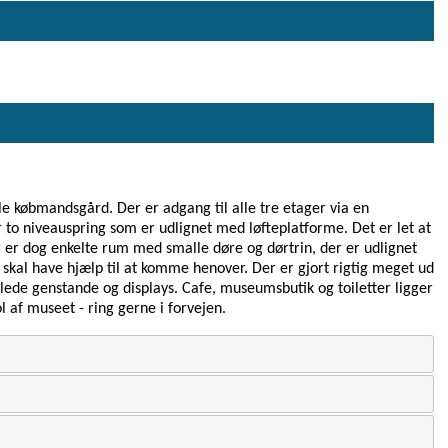
le købmandsgård. Der er adgang til alle tre etager via en
er to niveauspring som er udlignet med løfteplatforme. Det er let at
r er dog enkelte rum med smalle døre og dørtrin, der er udlignet
kal have hjælp til at komme henover. Der er gjort rigtig meget ud
illede genstande og displays. Cafe, museumsbutik og toiletter ligger
ol af museet - ring gerne i forvejen.