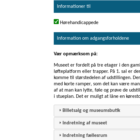
Informationer til
Hørehandicappede
Information om adgangsforholdene
Vær opmærksom på:
Museet er fordelt på tre etager i den gam
løfteplatform eller trapper. På 1. sal er d
komme til størstedelen af udstillingen. De
med korte ramper, som det kan være man s
af at man kan lytte, føle og prøve de udst
i stueplan. Det er muligt at låne en kørest
Billetsalg og museumsbutik
Indretning af museet
Indretning fællesrum