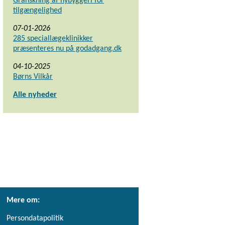
Granskning af nybyggeri for
tilgængelighed
07-01-2026
285 speciallægeklinikker
præsenteres nu på godadgang.dk
04-10-2025
Børns Vilkår
Alle nyheder
Mere om:
Persondatapolitik