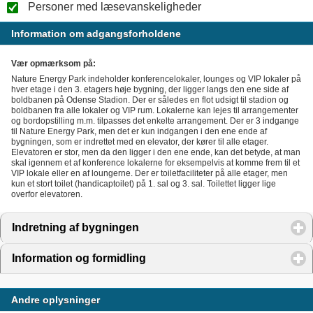
Personer med læsevanskeligheder
Information om adgangsforholdene
Vær opmærksom på:
Nature Energy Park indeholder konferencelokaler, lounges og VIP lokaler på
hver etage i den 3. etagers høje bygning, der ligger langs den ene side af
boldbanen på Odense Stadion. Der er således en flot udsigt til stadion og
boldbanen fra alle lokaler og VIP rum. Lokalerne kan lejes til arrangementer
og bordopstilling m.m. tilpasses det enkelte arrangement. Der er 3 indgange
til Nature Energy Park, men det er kun indgangen i den ene ende af
bygningen, som er indrettet med en elevator, der kører til alle etager.
Elevatoren er stor, men da den ligger i den ene ende, kan det betyde, at man
skal igennem et af konference lokalerne for eksempelvis at komme frem til et
VIP lokale eller en af loungerne. Der er toiletfaciliteter på alle etager, men
kun et stort toilet (handicaptoilet) på 1. sal og 3. sal. Toilettet ligger lige
overfor elevatoren.
Indretning af bygningen
click to expand contents
Information og formidling
click to expand contents
Andre oplysninger