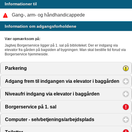
Informationer til
Gang-, arm- og håndhandicappede
Information om adgangsforholdene
Vær opmærksom på:
Jagtvej Borgerservice ligger på 1. sal på biblioteket. Der er indgang via
elevator fra gården på bagsiden af bygningen. Man skal bestille tid forud via
Borgerservice hjemmeside.
Parkering
click to expand contents
Adgang frem til indgangen via elevator i baggården
click
Niveaufri indgang via elevator i baggården
click to expan
Borgerservice på 1. sal
click to expand contents
Computer - selvbetjenings/arbejdsplads
click to expand 