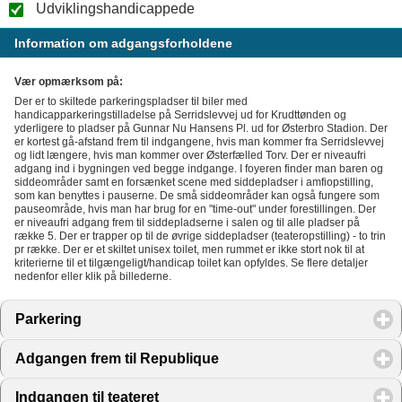
Udviklingshandicappede
Information om adgangsforholdene
Vær opmærksom på:
Der er to skiltede parkeringspladser til biler med
handicapparkeringstilladelse på Serridslevvej ud for Krudttønden og
yderligere to pladser på Gunnar Nu Hansens Pl. ud for Østerbro Stadion. Der
er kortest gå-afstand frem til indgangene, hvis man kommer fra Serridslevvej
og lidt længere, hvis man kommer over Østerfælled Torv. Der er niveaufri
adgang ind i bygningen ved begge indgange. I foyeren finder man baren og
siddeområder samt en forsænket scene med siddepladser i amfiopstilling,
som kan benyttes i pauserne. De små siddeområder kan også fungere som
pauseområde, hvis man har brug for en "time-out" under forestillingen. Der
er niveaufri adgang frem til siddepladserne i salen og til alle pladser på
række 5. Der er trapper op til de øvrige siddepladser (teateropstilling) - to trin
pr række. Der er et skiltet unisex toilet, men rummet er ikke stort nok til at
kriterierne til et tilgængeligt/handicap toilet kan opfyldes. Se flere detaljer
nedenfor eller klik på billederne.
Parkering
click to expand contents
Adgangen frem til Republique
click to expand contents
Indgangen til teateret
click to expand contents