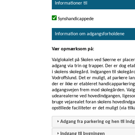
Informationer til
Synshandicappede
Information om adgangsforholdene
Vær opmærksom på:
Valglokalet på Skolen ved Søerne er placere
adgang via trin og trapper. Der er dog eta
i skolens skolegård. Indgangen til skolegå
Vodroffslund. Det er muligt, at parkere l
der er ikke er etableret handicapparkering
adgangsvejen frem mod skolegården. Valgloka
udearealerne ved hovedindgangen, ligesom
bruge vejarealet foran skolens hovedindga
opstillede faciliteter er det muligt (via ti
Adgang fra parkering og hen til ind
Indgang til bygningen