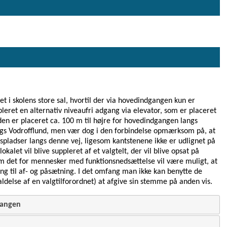
t i skolens store sal, hvortil der via hovedindgangen kun er
bleret en alternativ niveaufri adgang via elevator, som er placeret
rden er placeret ca. 100 m til højre for hovedindgangen langs
angs Vodrofflund, men vær dog i den forbindelse opmærksom på, at
spladser langs denne vej, ligesom kantstenene ikke er udlignet på
let vil blive suppleret af et valgtelt, der vil blive opsat på
 det for mennesker med funktionsnedsættelse vil være muligt, at
ng til af- og påsætning. I det omfang man ikke kan benytte de
lkaldelse af en valgtilforordnet) at afgive sin stemme på anden vis.
gangen