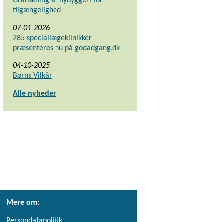
Granskning af nybyggeri for
tilgængelighed
07-01-2026
285 speciallægeklinikker
præsenteres nu på godadgang.dk
04-10-2025
Børns Vilkår
Alle nyheder
Mere om:
Persondatapolitik