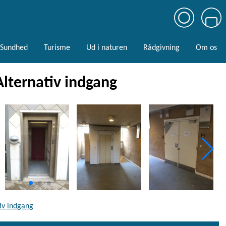
Sundhed
Turisme
Ud i naturen
Rådgivning
Om os
Alternativ indgang
tiv indgang