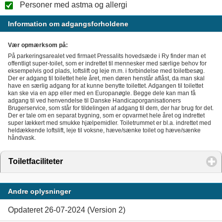
Personer med astma og allergi
Information om adgangsforholdene
Vær opmærksom på:
På parkeringsarealet ved firmaet Pressalits hovedsæde i Ry finder man et
offentligt super-toilet, som er indrettet til mennesker med særlige behov for
eksempelvis god plads, loftslift og leje m.m. i forbindelse med toiletbesøg.
Der er adgang til toilettet hele året, men døren henstår aflåst, da man skal
have en særlig adgang for at kunne benytte toilettet. Adgangen til toilettet
kan ske via en app eller med en Europanøgle. Begge dele kan man få
adgang til ved henvendelse til Danske Handicaporganisationers
Brugerservice, som står for tildelingen af adgang til dem, der har brug for det.
Der er tale om en separat bygning, som er opvarmet hele året og indrettet
super lækkert med smukke hjælpemidler. Toiletrummet er bl.a. indrettet med
heldækkende loftslift, leje til voksne, hæve/sænke toilet og hæve/sænke
håndvask.
Toiletfaciliteter
click to expand contents
Andre oplysninger
Opdateret 26-07-2024 (Version 2)