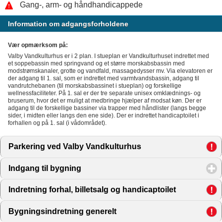
Gang-, arm- og håndhandicappede
Information om adgangsforholdene
Vær opmærksom på:
Valby Vandkulturhus er i 2 plan. I stueplan er Vandkulturhuset indrettet med
et soppebassin med springvand og et større morskabsbassin med
modstrømskanaler, grotte og vandfald, massagedysser mv. Via elevatoren er
der adgang til 1. sal, som er indrettet med varmtvandsbassin, adgang til
vandrutchebanen (til morskabsbassinet i stueplan) og forskellige
wellnessfaciliteter. På 1. sal er der tre separate unisex omklædnings- og
bruserum, hvor det er muligt at medbringe hjælper af modsat køn. Der er
adgang til de forskellige bassiner via trapper med håndlister (langs begge
sider, i midten eller langs den ene side). Der er indrettet handicaptoilet i
forhallen og på 1. sal (i vådområdet).
Parkering ved Valby Vandkulturhus
click to expand conte
Indgang til bygning
click to expand contents
Indretning forhal, billetsalg og handicaptoilet
click to exp
Bygningsindretning generelt
click to expand contents