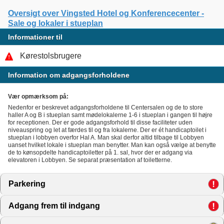
Oversigt over Vingsted Hotel og Konferencecenter -
Sale og lokaler i stueplan
Informationer til
Kørestolsbrugere
Information om adgangsforholdene
Vær opmærksom på:
Nedenfor er beskrevet adgangsforholdene til Centersalen og de to store
haller A og B i stueplan samt mødelokalerne 1-6 i stueplan i gangen til højre
for receptionen. Der er gode adgangsforhold til disse faciliteter uden
niveauspring og let at færdes til og fra lokalerne. Der er ét handicaptoilet i
stueplan i lobbyen overfor Hal A. Man skal derfor altid tilbage til Lobbyen
uanset hvilket lokale i stueplan man benytter. Man kan også vælge at benytte
de to kønsopdelte handicaptoiletter på 1. sal, hvor der er adgang via
elevatoren i Lobbyen. Se separat præsentation af toiletterne.
Parkering
click to expand contents
Adgang frem til indgang
click to expand contents