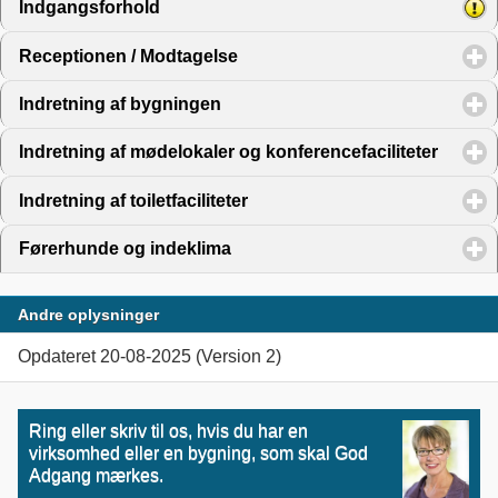
Indgangsforhold
click to expand contents
Receptionen / Modtagelse
click to expand contents
Indretning af bygningen
click to expand contents
Indretning af mødelokaler og konferencefaciliteter
click 
Indretning af toiletfaciliteter
click to expand contents
Førerhunde og indeklima
click to expand contents
Andre oplysninger
Opdateret 20-08-2025 (Version 2)
Ring eller skriv til os, hvis du har en
virksomhed eller en bygning, som skal God
Adgang mærkes.