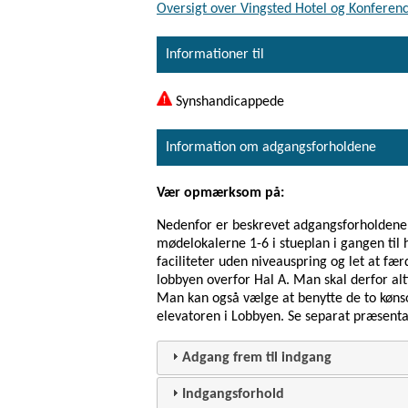
Oversigt over Vingsted Hotel og Konference
Informationer til
Synshandicappede
Information om adgangsforholdene
Vær opmærksom på:
Nedenfor er beskrevet adgangsforholdene t
mødelokalerne 1-6 i stueplan i gangen til 
faciliteter uden niveauspring og let at færd
lobbyen overfor Hal A. Man skal derfor alti
Man kan også vælge at benytte de to kønso
elevatoren i Lobbyen. Se separat præsentat
Adgang frem til indgang
Indgangsforhold