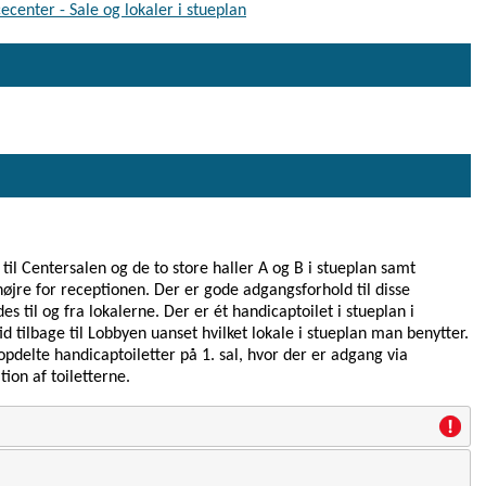
center - Sale og lokaler i stueplan
il Centersalen og de to store haller A og B i stueplan samt
højre for receptionen. Der er gode adgangsforhold til disse
es til og fra lokalerne. Der er ét handicaptoilet i stueplan i
d tilbage til Lobbyen uanset hvilket lokale i stueplan man benytter.
pdelte handicaptoiletter på 1. sal, hvor der er adgang via
ion af toiletterne.