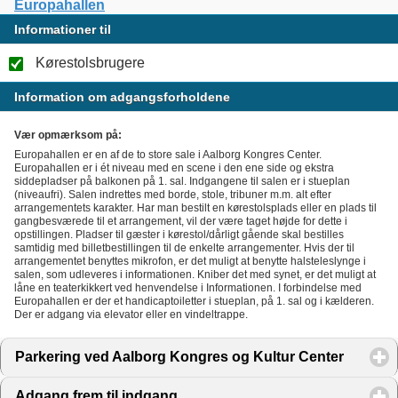
Europahallen
Informationer til
Kørestolsbrugere
Information om adgangsforholdene
Vær opmærksom på:
Europahallen er en af de to store sale i Aalborg Kongres Center.
Europahallen er i ét niveau med en scene i den ene side og ekstra
siddepladser på balkonen på 1. sal. Indgangene til salen er i stueplan
(niveaufri). Salen indrettes med borde, stole, tribuner m.m. alt efter
arrangementets karakter. Har man bestilt en kørestolsplads eller en plads til
gangbesværede til et arrangement, vil der være taget højde for dette i
opstillingen. Pladser til gæster i kørestol/dårligt gående skal bestilles
samtidig med billetbestillingen til de enkelte arrangementer. Hvis der til
arrangementet benyttes mikrofon, er det muligt at benytte halsteleslynge i
salen, som udleveres i informationen. Kniber det med synet, er det muligt at
låne en teaterkikkert ved henvendelse i Informationen. I forbindelse med
Europahallen er der et handicaptoiletter i stueplan, på 1. sal og i kælderen.
Der er adgang via elevator eller en vindeltrappe.
Parkering ved Aalborg Kongres og Kultur Center
click t
Adgang frem til indgang
click to expand contents