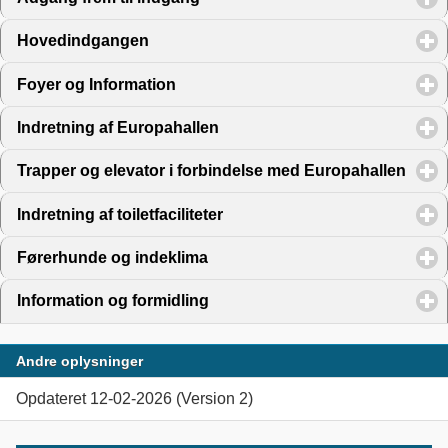
Hovedindgangen
click to expand contents
Foyer og Information
click to expand contents
Indretning af Europahallen
click to expand contents
Trapper og elevator i forbindelse med Europahallen
click
Indretning af toiletfaciliteter
click to expand contents
Førerhunde og indeklima
click to expand contents
Information og formidling
click to expand contents
Andre oplysninger
Opdateret 12-02-2026 (Version 2)