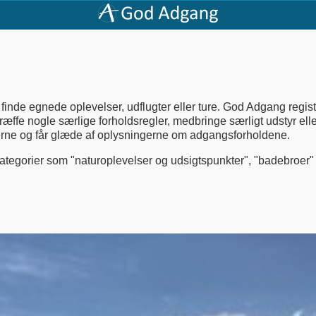
finde egnede oplevelser, udflugter eller ture. God Adgang regist
træffe nogle særlige forholdsregler, medbringe særligt udstyr ell
ederne og får glæde af oplysningerne om adgangsforholdene.
tegorier som "naturoplevelser og udsigtspunkter", "badebroer"