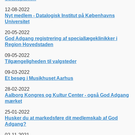
12-08-2022
Nyt medlem - Datalogisk Institut på Københavns
Universitet
20-05-2022
God Adgang registrering af speciallægeklinikker i
Region Hovedstaden
09-05-2022
Tilgængeligheden til valgsteder
09-03-2022
Et besøg i Musikhuset Aarhus
28-02-2022
Aalborg Kongres og Kultur Center - også God Adgang
mærket
25-01-2022
Husker du at markedsføre dit medlemskab af God
Adgang?
02-11-2021