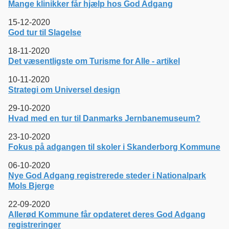
Mange klinikker får hjælp hos God Adgang
15-12-2020
God tur til Slagelse
18-11-2020
Det væsentligste om Turisme for Alle - artikel
10-11-2020
Strategi om Universel design
29-10-2020
Hvad med en tur til Danmarks Jernbanemuseum?
23-10-2020
Fokus på adgangen til skoler i Skanderborg Kommune
06-10-2020
Nye God Adgang registrerede steder i Nationalpark
Mols Bjerge
22-09-2020
Allerød Kommune får opdateret deres God Adgang
registreringer