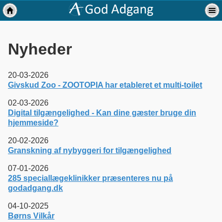
Nyheder
20-03-2026
Givskud Zoo - ZOOTOPIA har etableret et multi-toilet
02-03-2026
Digital tilgængelighed - Kan dine gæster bruge din
hjemmeside?
20-02-2026
Granskning af nybyggeri for tilgængelighed
07-01-2026
285 speciallægeklinikker præsenteres nu på
godadgang.dk
04-10-2025
Børns Vilkår