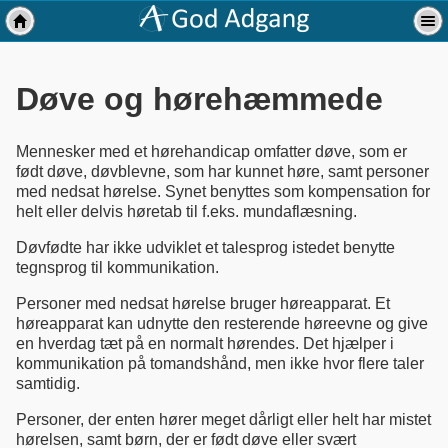
Døve og hørehæmmede
Mennesker med et hørehandicap omfatter døve, som er
født døve, døvblevne, som har kunnet høre, samt personer
med nedsat hørelse. Synet benyttes som kompensation for
helt eller delvis høretab til f.eks. mundaflæsning.
Døvfødte har ikke udviklet et talesprog istedet benytte
tegnsprog til kommunikation.
Personer med nedsat hørelse bruger høreapparat. Et
høreapparat kan udnytte den resterende høreevne og give
en hverdag tæt på en normalt hørendes. Det hjælper i
kommunikation på tomandshånd, men ikke hvor flere taler
samtidig.
Personer, der enten hører meget dårligt eller helt har mistet
hørelsen, samt børn, der er født døve eller svært