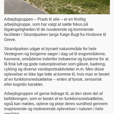
Arbejdsgruppen – Plads til alle – er en frivillig
arbejdsgruppe, som har valgt at sætte fokus på
tilgængeligheden til de nuværende og kommende
faciliteter i Strandparken langs Køge Bugt fra Hvidovre til
Greve.
Strandparken udgør et bynært naturområde for hele
Vestegnen og borgerne søger i dag ud til engområderne,
havnene, områderne indenfor indsøerne og kysterne for at
få frisk luft og gode naturoplevelser som gåture, badning,
cykling og diverse vandsportsaktiviteter m.m. Men disse
oplevelser er ikke lige lette at komme til, hvis man er berørt
af en funktionsnedsættelse – enten af fysisk, sensorisk
eller kognitiv karakter.
Arbejdsgruppen vil gerne bidrage til, at den store del af
befolkningen, som er berørt af en funktionsnedsættelse,
også kan mødes, opleve og pleje deres sundhed gennem
inspirerende og motiverende oplevelser i naturen i hele
området.