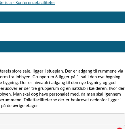
ericia - Konferencefaciliteter
rets store sale, ligger i stueplan. Der er adgang til rummene via
tform fra lobbyen. Grupperum 6 ligger på 1. sal i den nye bygning
e bygning. Der er niveaufri adgang til den nye bygning og god
Derudover er der tre grupperum og en natklub i kælderen, hvor der
 lobbyen. Man skal dog have personalet med, da man skal igennem
rummene. Toiletfaciliteterne der er beskrevet nedenfor ligger i
r på de øvrige etager.