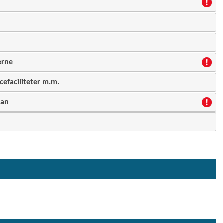
erne
cefaciliteter m.m.
lan