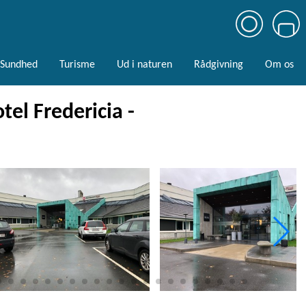
Sundhed
Turisme
Ud i naturen
Rådgivning
Om os
el Fredericia -