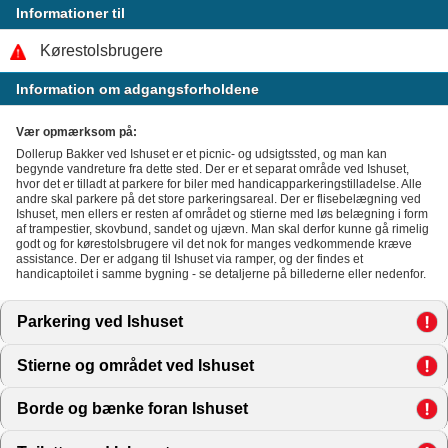
Informationer til
Kørestolsbrugere
Information om adgangsforholdene
Vær opmærksom på:
Dollerup Bakker ved Ishuset er et picnic- og udsigtssted, og man kan
begynde vandreture fra dette sted. Der er et separat område ved Ishuset,
hvor det er tilladt at parkere for biler med handicapparkeringstilladelse. Alle
andre skal parkere på det store parkeringsareal. Der er flisebelægning ved
Ishuset, men ellers er resten af området og stierne med løs belægning i form
af trampestier, skovbund, sandet og ujævn. Man skal derfor kunne gå rimelig
godt og for kørestolsbrugere vil det nok for manges vedkommende kræve
assistance. Der er adgang til Ishuset via ramper, og der findes et
handicaptoilet i samme bygning - se detaljerne på billederne eller nedenfor.
Parkering ved Ishuset
click to expand contents
Stierne og området ved Ishuset
click to expand contents
Borde og bænke foran Ishuset
click to expand contents