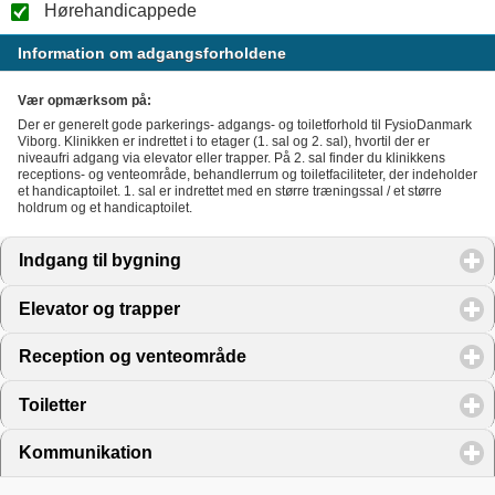
Hørehandicappede
Information om adgangsforholdene
Vær opmærksom på:
Der er generelt gode parkerings- adgangs- og toiletforhold til FysioDanmark
Viborg. Klinikken er indrettet i to etager (1. sal og 2. sal), hvortil der er
niveaufri adgang via elevator eller trapper. På 2. sal finder du klinikkens
receptions- og venteområde, behandlerrum og toiletfaciliteter, der indeholder
et handicaptoilet. 1. sal er indrettet med en større træningssal / et større
holdrum og et handicaptoilet.
Indgang til bygning
click to expand contents
Elevator og trapper
click to expand contents
Reception og venteområde
click to expand contents
Toiletter
click to expand contents
Kommunikation
click to expand contents