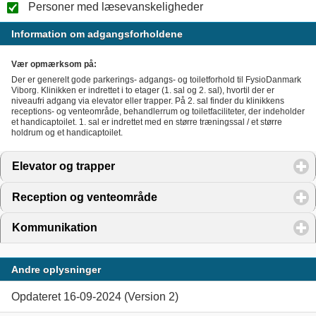
Personer med læsevanskeligheder
Information om adgangsforholdene
Vær opmærksom på:
Der er generelt gode parkerings- adgangs- og toiletforhold til FysioDanmark
Viborg. Klinikken er indrettet i to etager (1. sal og 2. sal), hvortil der er
niveaufri adgang via elevator eller trapper. På 2. sal finder du klinikkens
receptions- og venteområde, behandlerrum og toiletfaciliteter, der indeholder
et handicaptoilet. 1. sal er indrettet med en større træningssal / et større
holdrum og et handicaptoilet.
Elevator og trapper
click to expand contents
Reception og venteområde
click to expand contents
Kommunikation
click to expand contents
Andre oplysninger
Opdateret 16-09-2024 (Version 2)