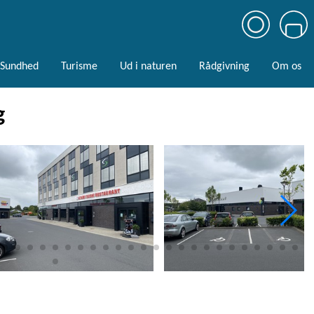
Sundhed
Turisme
Ud i naturen
Rådgivning
Om os
g