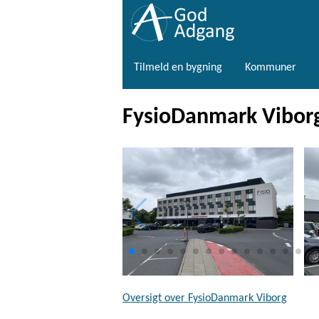
Tilmeld en bygning
Kommuner
FysioDanmark Vibor
Oversigt over FysioDanmark Viborg