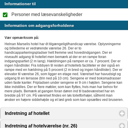
Informationer til
Personer med læsevanskeligheder
Information om adgangsforholdene
Vær opmærksom på:
Helnan Marselis hotel har ét tilgængeligt/handicap værelse. Oplysningerne
og billederne er vedrørende værelse 26. Der er to
handicapparkeringspladser helt fremme ved hovedindgangen. Der er
niveaufri adgang til hotellet men bemærk at der er en rampe foran
indgangspartiet (2 m lang). Hældningen på rampen er ca. 7 procent. Der er
ingen håndlister. Fra lobbyen til resten af hotellets faciliteter er der også en
rampe med en hældning på 5 procent (2 m bred og ingen håndlister). Der er
elevator til værelse 26, som ligger en etage ned. Værelset har havudsigt og
udgang til en terrasse (trin ned på 10 cm). Sengene er med boksmadrasser
uden faste kanter. Fripladsen under sengene er 9 cm i højden. Sengene kan
ikke indstilles. Der er flere møbler, som kan flyttes, hvis man har behov for
mere plads. Bemærk at gangen foran døren ind til badeværelset har en
bredde på 97 cm. På værelset findes en løs toiletforhøjer, såfremt man
ønsker en højere siddehøjde og et løst greb som kan opsættes ved bruseren.
Indretning af hotellet
click to expand contents
Indretning af hotelværelse (nr. 26)
click to expand conten