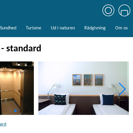
Sundhed
Turisme
Ud i naturen
Rådgivning
Om os
 - standard
dard