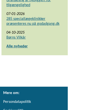
Granskning af nybyggeri for
tilgængelighed
07-01-2026
285 speciallægeklinikker
præsenteres nu på godadgang.dk
04-10-2025
Børns Vilkår
Alle nyheder
Mere om:
Persondatapolitik