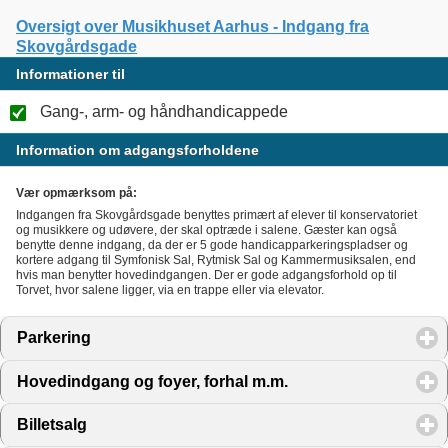
Oversigt over Musikhuset Aarhus - Indgang fra
Skovgårdsgade
Informationer til
Gang-, arm- og håndhandicappede
Information om adgangsforholdene
Vær opmærksom på:
Indgangen fra Skovgårdsgade benyttes primært af elever til konservatoriet
og musikkere og udøvere, der skal optræde i salene. Gæster kan også
benytte denne indgang, da der er 5 gode handicapparkeringspladser og
kortere adgang til Symfonisk Sal, Rytmisk Sal og Kammermusiksalen, end
hvis man benytter hovedindgangen. Der er gode adgangsforhold op til
Torvet, hvor salene ligger, via en trappe eller via elevator.
Parkering
click to expand contents
Hovedindgang og foyer, forhal m.m.
click to expand cont
Billetsalg
click to expand contents