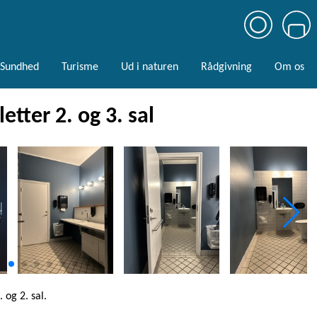
Sundhed
Turisme
Ud i naturen
Rådgivning
Om os
etter 2. og 3. sal
 og 2. sal.