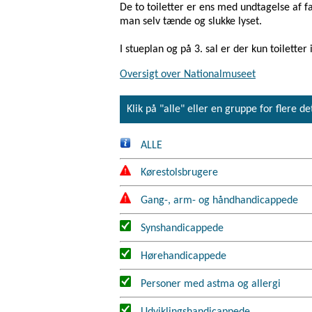
De to toiletter er ens med undtagelse af fa
man selv tænde og slukke lyset.
I stueplan og på 3. sal er der kun toiletter 
Oversigt over Nationalmuseet
Klik på "alle" eller en gruppe for flere de
ALLE
Kørestolsbrugere
Gang-, arm- og håndhandicappede
Synshandicappede
Hørehandicappede
Personer med astma og allergi
Udviklingshandicappede