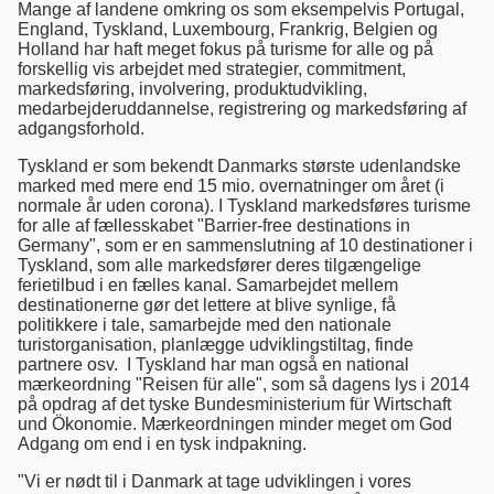
Mange af landene omkring os som eksempelvis Portugal,
England, Tyskland, Luxembourg, Frankrig, Belgien og
Holland har haft meget fokus på turisme for alle og på
forskellig vis arbejdet med strategier, commitment,
markedsføring, involvering, produktudvikling,
medarbejderuddannelse, registrering og markedsføring af
adgangsforhold.
Tyskland er som bekendt Danmarks største udenlandske
marked med mere end 15 mio. overnatninger om året (i
normale år uden corona). I Tyskland markedsføres turisme
for alle af fællesskabet "Barrier-free destinations in
Germany", som er en sammenslutning af 10 destinationer i
Tyskland, som alle markedsfører deres tilgængelige
ferietilbud i en fælles kanal. Samarbejdet mellem
destinationerne gør det lettere at blive synlige, få
politikkere i tale, samarbejde med den nationale
turistorganisation, planlægge udviklingstiltag, finde
partnere osv. I Tyskland har man også en national
mærkeordning "Reisen für alle", som så dagens lys i 2014
på opdrag af det tyske Bundesministerium für Wirtschaft
und Ökonomie. Mærkeordningen minder meget om God
Adgang om end i en tysk indpakning.
"Vi er nødt til i Danmark at tage udviklingen i vores