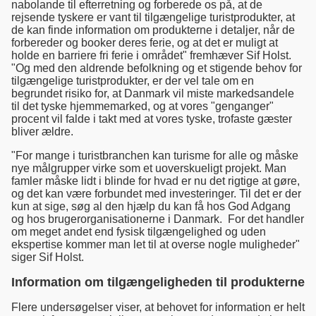
nabolande til efterretning og forberede os på, at de
rejsende tyskere er vant til tilgængelige turistprodukter, at
de kan finde information om produkterne i detaljer, når de
forbereder og booker deres ferie, og at det er muligt at
holde en barriere fri ferie i området" fremhæver Sif Holst.
"Og med den aldrende befolkning og et stigende behov for
tilgængelige turistprodukter, er der vel tale om en
begrundet risiko for, at Danmark vil miste markedsandele
til det tyske hjemmemarked, og at vores "genganger"
procent vil falde i takt med at vores tyske, trofaste gæster
bliver ældre.
"For mange i turistbranchen kan turisme for alle og måske
nye målgrupper virke som et uoverskueligt projekt. Man
famler måske lidt i blinde for hvad er nu det rigtige at gøre,
og det kan være forbundet med investeringer. Til det er der
kun at sige, søg al den hjælp du kan få hos God Adgang
og hos brugerorganisationerne i Danmark. For det handler
om meget andet end fysisk tilgængelighed og uden
ekspertise kommer man let til at overse nogle muligheder"
siger Sif Holst.
Information om tilgængeligheden til produkterne
Flere undersøgelser viser, at behovet for information er helt