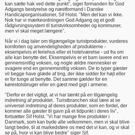
kan sætte hak ved dette punkt", siger formanden for God
Adgangs bestyrelse og næstformand i Danske
Handicaporganisationer, Sif Holst. "Men det kan vi ikke.
Nok har vi mærkeordningen God Adgang og et godt
rådgivningssystem til turistvirksomheder og kommuner,
men vi skal meget længere".
Når vi i dag taler om tilgængelige turistprodukter, vurderes
komforten og anvendeligheden af produkterne -
eksempelvis et feriehus eller et hotelværelse - ud fra om
alle kan benytte det. Eksempelvis er et barn lavere end en
gennemsnitlig voksen, og nogle ældre mennesker er
svagere end en gennemsnitlig voksen. De to typer gæster
vil begge have glæde af ting, der ikke sidder for højt eller
er for tunge at benytte. Det samme gælder for en
kørestolsbruger eller en gæst med gigt i armene.
"Derfor er det vigtigt, at vi har tænkt på en tilgængelig
indretning af produktet. Turistbranchen skal lære at se
universel indretning af deres produkter, som en fordel, der
kommer alle gæster til gavn på et tidpunkt i deres liv",
fortsætter Sif Holst. "Vi har mange fine produkter i
Danmark, som kan byde alle velkommen, men vi skal blive
langt bedre, til at markedsføre os med det vi kan, og vi skal
se på, hvor vi kan blive bedre" siger Sif.