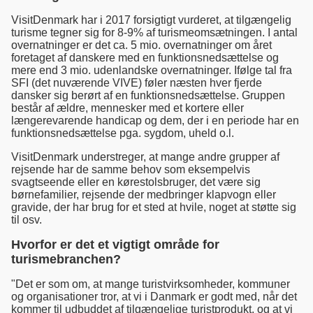
VisitDenmark har i 2017 forsigtigt vurderet, at tilgængelig
turisme tegner sig for 8-9% af turismeomsætningen. I antal
overnatninger er det ca. 5 mio. overnatninger om året
foretaget af danskere med en funktionsnedsættelse og
mere end 3 mio. udenlandske overnatninger. Ifølge tal fra
SFI (det nuværende VIVE) føler næsten hver fjerde
dansker sig berørt af en funktionsnedsættelse. Gruppen
består af ældre, mennesker med et kortere eller
længerevarende handicap og dem, der i en periode har en
funktionsnedsættelse pga. sygdom, uheld o.l.
VisitDenmark understreger, at mange andre grupper af
rejsende har de samme behov som eksempelvis
svagtseende eller en kørestolsbruger, det være sig
børnefamilier, rejsende der medbringer klapvogn eller
gravide, der har brug for et sted at hvile, noget at støtte sig
til osv.
Hvorfor er det et vigtigt område for
turismebranchen?
"Det er som om, at mange turistvirksomheder, kommuner
og organisationer tror, at vi i Danmark er godt med, når det
kommer til udbuddet af tilgængelige turistprodukt, og at vi