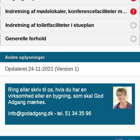
Indretning af mødelokaler, konferencefaciliteter m.m.
clic
Indretning af toiletfaciliteter i stueplan
click to expand co
Generelle forhold
click to expand contents
Andre oplysninger
Opdateret 24-11-2021 (Version 1)
Ring eller skriv til os, hvis du har en
virksomhed eller en bygning, som skal God
Adgang mærkes.
info@godadgang.dk - tel. 51 34 35 96