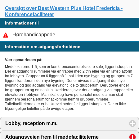
Oversigt over Best Western Plus Hotel Fredericia -
Konferencefaciliteter
Informationer til
Hørehandicappede
Information om adgangsforholdene
Vær opmærksom på:
Mødelokalerne 1-5, som er konferencecenterets store sale, ligger i stueplan.
Der er adgang til rummene via en trappe med 2 trin eller via en løfteplatform
fra lobbyen. Grupperum 6 ligger på 1. sal i den nye bygning og grupperum 7
ligger i kælderen i den nye bygning. Der er niveaufri adgang til den nye
bygning og god adgang via elevator til de to grupperum. Derudover er der
tre grupperum og en natklub i kælderen, hvor der er adgang via trapper eller
elevatoren i lobbyen. Man skal dog have personalet med, da man skal
igennem personalerum for at komme frem til grupperummene.
Toiletfaciliteterne der er beskrevet nedenfor ligger i stueplan. Der er ikke
tilgængelige toiletter på de øvrige etager.
Lobby, reception m.m.
click to expand contents
Adgangsvejen frem til mødefaciliteterne
click to expand 