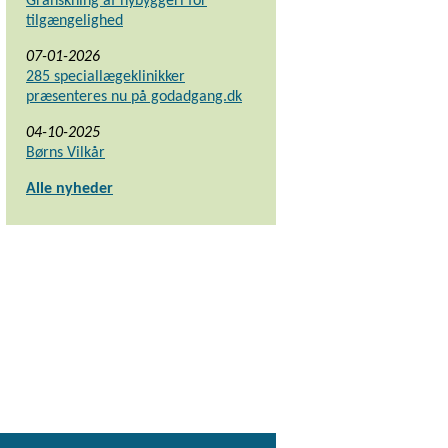
Granskning af nybyggeri for
tilgængelighed
07-01-2026
285 speciallægeklinikker
præsenteres nu på godadgang.dk
04-10-2025
Børns Vilkår
Alle nyheder