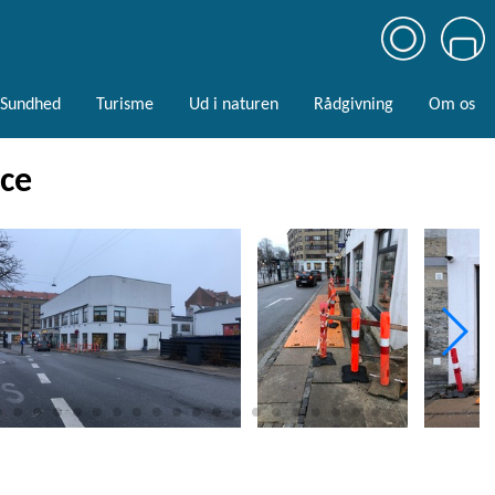
Sundhed
Turisme
Ud i naturen
Rådgivning
Om os
ice