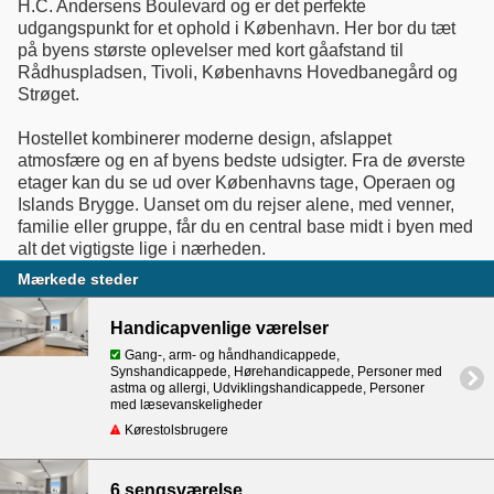
H.C. Andersens Boulevard og er det perfekte
udgangspunkt for et ophold i København. Her bor du tæt
på byens største oplevelser med kort gåafstand til
Rådhuspladsen, Tivoli, Københavns Hovedbanegård og
Strøget.
Hostellet kombinerer moderne design, afslappet
atmosfære og en af byens bedste udsigter. Fra de øverste
etager kan du se ud over Københavns tage, Operaen og
Islands Brygge. Uanset om du rejser alene, med venner,
familie eller gruppe, får du en central base midt i byen med
alt det vigtigste lige i nærheden.
Mærkede steder
Handicapvenlige værelser
Gang-, arm- og håndhandicappede,
Synshandicappede, Hørehandicappede, Personer med
astma og allergi, Udviklingshandicappede, Personer
med læsevanskeligheder
Kørestolsbrugere
6 sengsværelse