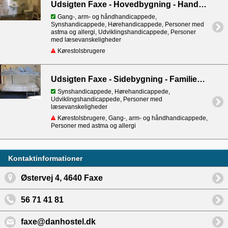
Udsigten Faxe - Hovedbygning - Handicaptoilet i forhal
Gang-, arm- og håndhandicappede,
Synshandicappede, Hørehandicappede, Personer med
astma og allergi, Udviklingshandicappede, Personer
med læsevanskeligheder
Kørestolsbrugere
Udsigten Faxe - Sidebygning - Familierum 9
Synshandicappede, Hørehandicappede,
Udviklingshandicappede, Personer med
læsevanskeligheder
Kørestolsbrugere, Gang-, arm- og håndhandicappede,
Personer med astma og allergi
Kontaktinformationer
Østervej 4, 4640 Faxe
56 71 41 81
faxe@danhostel.dk