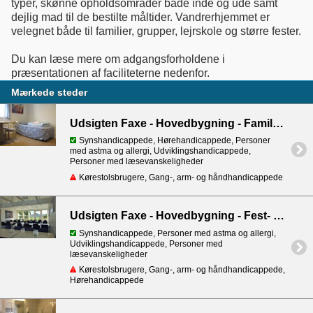
typer, skønne opholdsområder både inde og ude samt
dejlig mad til de bestilte måltider. Vandrerhjemmet er
velegnet både til familier, grupper, lejrskole og større fester.
Du kan læse mere om adgangsforholdene i
præsentationen af faciliteterne nedenfor.
Mærkede steder
Udsigten Faxe - Hovedbygning - Familierum I
Synshandicappede, Hørehandicappede, Personer
med astma og allergi, Udviklingshandicappede,
Personer med læsevanskeligheder
Kørestolsbrugere, Gang-, arm- og håndhandicappede
Udsigten Faxe - Hovedbygning - Fest- og mødelokaler
Synshandicappede, Personer med astma og allergi,
Udviklingshandicappede, Personer med
læsevanskeligheder
Kørestolsbrugere, Gang-, arm- og håndhandicappede,
Hørehandicappede