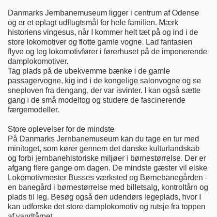
Danmarks Jernbanemuseum ligger i centrum af Odense
og er et oplagt udflugtsmål for hele familien. Mærk
historiens vingesus, når I kommer helt tæt på og ind i de
store lokomotiver og flotte gamle vogne. Lad fantasien
flyve og leg lokomotivfører i førerhuset på de imponerende
damplokomotiver.
Tag plads på de ubekvemme bænke i de gamle
passagervogne, kig ind i de kongelige salonvogne og se
sneploven fra dengang, der var isvinter. I kan også sætte
gang i de små modeltog og studere de fascinerende
færgemodeller.
Store oplevelser for de mindste
På Danmarks Jernbanemuseum kan du tage en tur med
minitoget, som kører gennem det danske kulturlandskab
og forbi jernbanehistoriske miljøer i børnestørrelse. Der er
afgang flere gange om dagen. De mindste gæster vil elske
Lokomotivmester Busses værksted og Børnebanegården -
en banegård i børnestørrelse med billetsalg, kontroltårn og
plads til leg. Besøg også den udendørs legeplads, hvor I
kan udforske det store damplokomotiv og rutsje fra toppen
af vandtårnet.