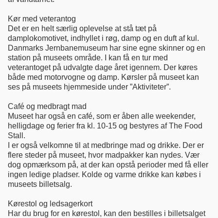
Kør med veterantog
Det er en helt særlig oplevelse at stå tæt på
damplokomotivet, indhyllet i røg, damp og en duft af kul.
Danmarks Jernbanemuseum har sine egne skinner og en
station på museets område. I kan få en tur med
veterantoget på udvalgte dage året igennem. Der køres
både med motorvogne og damp. Kørsler på museet kan
ses på museets hjemmeside under ”Aktiviteter”.
Café og medbragt mad
Museet har også en café, som er åben alle weekender,
helligdage og ferier fra kl. 10-15 og bestyres af The Food
Stall.
I er også velkomne til at medbringe mad og drikke. Der er
flere steder på museet, hvor madpakker kan nydes. Vær
dog opmærksom på, at der kan opstå perioder med få eller
ingen ledige pladser. Kolde og varme drikke kan købes i
museets billetsalg.
Kørestol og ledsagerkort
Har du brug for en kørestol, kan den bestilles i billetsalget